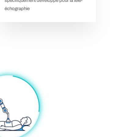
spécifiquement développé pour la télé-
échographie